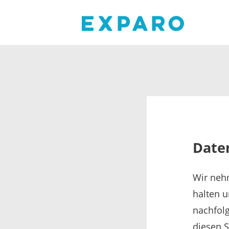
Date
Wir neh
halten u
nachfolg
diesen 