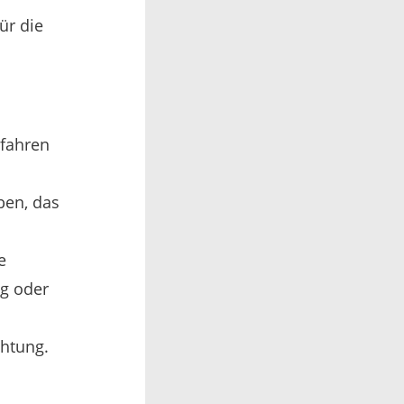
ür die
rfahren
en, das
e
ng oder
chtung.