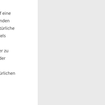
f eine
enden
türliche
els
r zu
der
türlichen