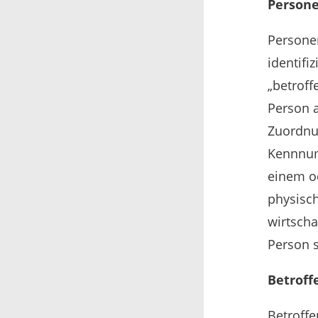
Person
Personen
identifi
„betroff
Person a
Zuordnu
Kennnum
einem o
physisch
wirtscha
Person s
Betroff
Betroffe