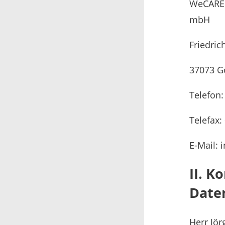
WeCARE 
mbH
Friedric
37073 G
Telefon:
Telefax:
E-Mail:
II. K
Date
Herr Jö