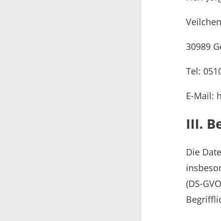
Veilche
30989 G
Tel: 05
E-Mail:
III. 
Die Date
insbeso
(DS-GVO
Begriffl