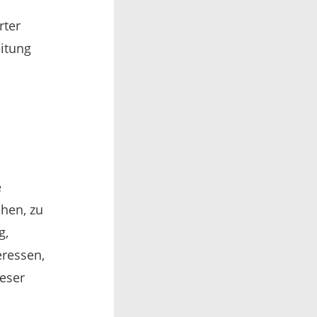
rter
eitung
e
ehen, zu
g,
eressen,
ieser