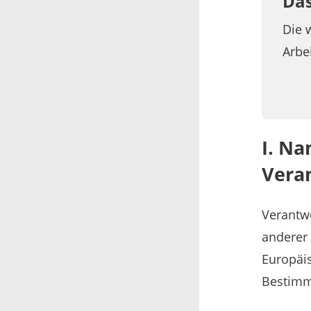
Das
Die 
Arbe
I. Na
Vera
Verantw
anderer 
Europäis
Bestimm