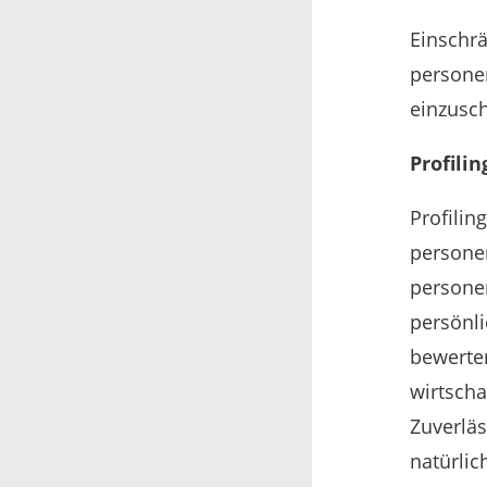
Einschrä
personen
einzusc
Profilin
Profilin
personen
persone
persönli
bewerten
wirtscha
Zuverläs
natürlic