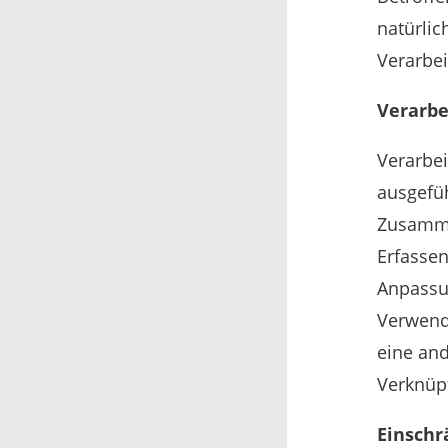
natürli
Verarbei
Verarbe
Verarbei
ausgefü
Zusamme
Erfassen
Anpassu
Verwend
eine and
Verknüpf
Einschr